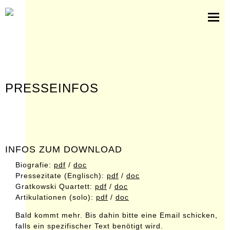
partituren
software
bilder
presseinfos
kontakt
PRESSEINFOS
INFOS ZUM DOWNLOAD
Biografie:
pdf
/
doc
Pressezitate (Englisch):
pdf
/
doc
Gratkowski Quartett:
pdf
/
doc
Artikulationen (solo):
pdf
/
doc
Bald kommt mehr. Bis dahin bitte eine Email schicken,
falls ein spezifischer Text benötigt wird.