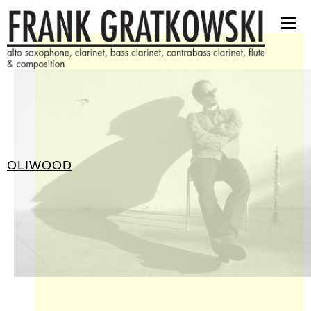
partituren
software
bilder
presseinfos
kontakt
OLIWOOD